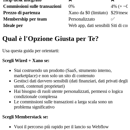
Commissioni sulle transazioni
0%
4% (+ ~0,7
Prezzo di partenza
Xano da $0 (limitato)
$29/mese
Membership per team
Personalizzato
✅
Ideale per
Web app, dati sensibili
Siti di co
Qual è l'Opzione Giusta per Te?
Usa questa guida per orientarti:
Scegli Wized + Xano se:
Stai costruendo un prodotto (SaaS, strumento interno,
marketplace) e non solo un sito di contenuto
Gestisci dati davvero sensibili (dati finanziari, dati privati degli
utenti, contenuti proprietari)
Hai bisogno di ruoli utente personalizzati, permessi o logica
condizionale complessa
Le commissioni sulle transazioni a larga scala sono un
problema significativo
Scegli Memberstack se:
Vuoi il percorso più rapido per il lancio su Webflow