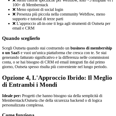
❌ Meno risorse specifiche per Webflow, solo ~5 template vs i
100+ di Memberstack
❌ Meno opzioni di social login
❌ Presenza più piccola nella community Webflow, meno
supporto e tutorial di terze parti
❌ L'approccio all-in-one ti lega agli strumenti di Outseta per
email e CRM
Quando sceglierlo
Scegli Outseta quando stai costruendo un
business di membership
o un SaaS
e vuoi un'unica piattaforma che cresca con te. Se stai
generando fatturato significativo e la differenza nelle commissioni
conta, o se hai bisogno di CRM ed email integrati fin dal primo
giorno, Outseta spesso risulta più conveniente nel lungo periodo.
Opzione 4, L'Approccio Ibrido: Il Meglio
di Entrambi i Mondi
Ideale per:
Progetti che hanno bisogno sia della semplicità di
Memberstack/Outseta che della sicurezza backend o di logica
personalizzata complessa.
Come funziona