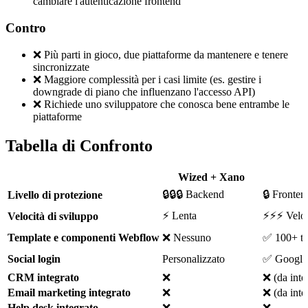
cambiare l'autenticazione frontend
Contro
❌ Più parti in gioco, due piattaforme da mantenere e tenere
sincronizzate
❌ Maggiore complessità per i casi limite (es. gestire i
downgrade di piano che influenzano l'accesso API)
❌ Richiede uno sviluppatore che conosca bene entrambe le
piattaforme
Tabella di Confronto
Wized + Xano
🔒🔒🔒 Backend
🔒 Fronten
Livello di protezione
⚡ Lenta
⚡⚡⚡ Velo
Velocità di sviluppo
Template e componenti Webflow
❌ Nessuno
✅ 100+ te
Social login
Personalizzato
✅ Google,
CRM integrato
❌
❌ (da inte
Email marketing integrato
❌
❌ (da inte
Help desk integrato
❌
❌