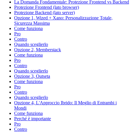
La Domanda Fondamentale: Protezione Frontend vs Backend
Protezione Frontend (lato browser)
Protezione Backend (lato server)
Opzione 1, Wized + Xano: Personalizzazione Totale,
Sicurezza Massima
Come funziona
Pro
Contro
Quando sceglierlo
Opzione 2, Memberstack
Come funziona
Pro
Contro
Quando sceglierlo
Opzione 3, Outseta
Come funziona
Pro
Contro
Quando sceglierlo
Opzione 4, L'Approccio Ibrido: Il Meglio di Entrambi i
Mondi
Come funziona
Perché è importante
Pro
Contro