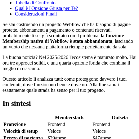
Tabella di Confronto
Qual è l'Opzione Giusta per Te?
Considerazioni Finali
Se stai costruendo un progetto Webflow che ha bisogno di pagine
protette, abbonamenti a pagamento o contenuti riservati,
probabilmente ti sei già scontrato con il problema:
la funzione
Membership nativa di Webflow è stata abbandonata
, lasciando
un vuoto che nessuna piattaforma riempie perfettamente da sola.
La buona notizia? Nel 2025/2026 l'ecosistema è maturato molto. Hai
ora tre approcci solidi, e una quarta opzione ibrida che combina il
meglio di ciascuno.
Questo articolo li analizza tutti: come proteggono davvero i tuoi
contenuti, dove funzionano bene e dove no. Alla fine saprai
esattamente quale strada ha senso per il tuo progetto.
In sintesi
Memberstack
Outseta
Protezione
Frontend
Frontend
Velocità di setup
Veloce
Veloce
Prezzo di partenza
$29/mese
$47/mese