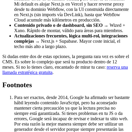
Mi default es alojar Next.js en Vercel y hacer reverse proxy
desde tu dominio Webflow, con la UI construida directamente
en Next.js (sin imports vía DevLink), hasta que Webflow
Cloud acumule más kilómetros en producción.
Contenido privado o de dashboard, sin SEO
→ Wized +
Xano. Rápido de montar, válido para áreas para miembros.
Actualizaciones frecuentes, lógica multi-rol, integraciones
complejas
→ Next.js + Supabase. Mayor coste inicial, el
techo más alto a largo plazo.
Si dudas entre dos de estas opciones, la pregunta rara vez es sobre el
CMS. Es sobre lo complejo que será tu producto dentro de 12
meses. Si no lo tienes claro, encantado de mirar tu caso:
reserva una
llamada estratégica gratuita
.
Footnotes
Para ser exactos, desde 2014, Google ha afirmado ser bastante
hábil leyendo contenido JavaScript, pero ha aconsejado
mantener cierta precaución ya que la lectura precisa no
siempre está garantizada. Si tienes problemas en tu JS o da
errores, Google será incapaz de revisar e indexar tu sitio web.
Por esta razón la mejor manera siempre debe ser utilizar un
generador desde el servidor porque siempre presentarán las