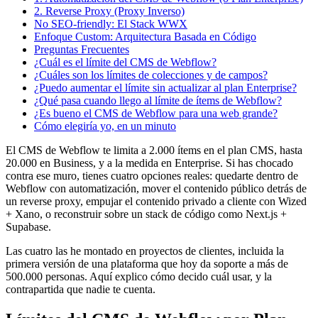
2. Reverse Proxy (Proxy Inverso)
No SEO-friendly: El Stack WWX
Enfoque Custom: Arquitectura Basada en Código
Preguntas Frecuentes
¿Cuál es el límite del CMS de Webflow?
¿Cuáles son los límites de colecciones y de campos?
¿Puedo aumentar el límite sin actualizar al plan Enterprise?
¿Qué pasa cuando llego al límite de ítems de Webflow?
¿Es bueno el CMS de Webflow para una web grande?
Cómo elegiría yo, en un minuto
El CMS de Webflow te limita a 2.000 ítems en el plan CMS, hasta
20.000 en Business, y a la medida en Enterprise. Si has chocado
contra ese muro, tienes cuatro opciones reales: quedarte dentro de
Webflow con automatización, mover el contenido público detrás de
un reverse proxy, empujar el contenido privado a cliente con Wized
+ Xano, o reconstruir sobre un stack de código como Next.js +
Supabase.
Las cuatro las he montado en proyectos de clientes, incluida la
primera versión de una plataforma que hoy da soporte a más de
500.000 personas. Aquí explico cómo decido cuál usar, y la
contrapartida que nadie te cuenta.