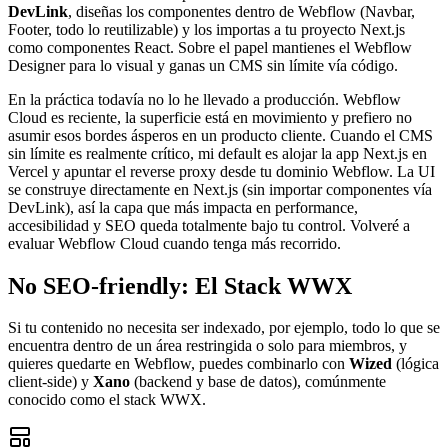
DevLink
, diseñas los componentes dentro de Webflow (Navbar,
Footer, todo lo reutilizable) y los importas a tu proyecto Next.js
como componentes React. Sobre el papel mantienes el Webflow
Designer para lo visual y ganas un CMS sin límite vía código.
En la práctica todavía no lo he llevado a producción. Webflow
Cloud es reciente, la superficie está en movimiento y prefiero no
asumir esos bordes ásperos en un producto cliente. Cuando el CMS
sin límite es realmente crítico, mi default es alojar la app Next.js en
Vercel y apuntar el reverse proxy desde tu dominio Webflow. La UI
se construye directamente en Next.js (sin importar componentes vía
DevLink), así la capa que más impacta en performance,
accesibilidad y SEO queda totalmente bajo tu control. Volveré a
evaluar Webflow Cloud cuando tenga más recorrido.
No SEO-friendly: El Stack WWX
Si tu contenido no necesita ser indexado, por ejemplo, todo lo que se
encuentra dentro de un área restringida o solo para miembros, y
quieres quedarte en Webflow, puedes combinarlo con
Wized
(lógica
client-side) y
Xano
(backend y base de datos), comúnmente
conocido como el stack WWX.